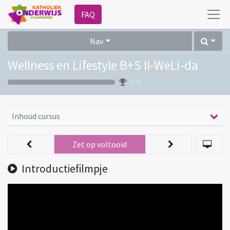
FAQ
Nav
Wellness en Lifestyle B+S II-WeLi-da
0 %
Inhoud cursus
Zet op voltooid
Introductiefilmpje