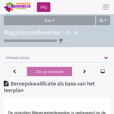
FAQ
Nav
Magazijnmedewerker - II - a
0 %
Inhoud cursus
Zet op voltooid
Beroepskwalificatie als basis van het
leerplan
De opleiding Magazijnmedewerker is gebaseerd op de