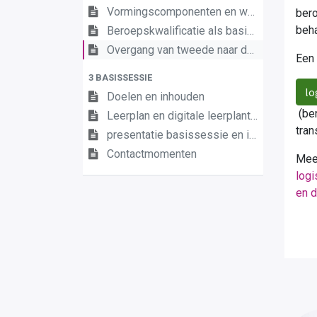
Vormingscomponenten en wegwijzers
bero
beha
Beroepskwalificatie als basis van het leerplan
Overgang van tweede naar derde graad duaal
Een 
3 BASISSESSIE
lo
Doelen en inhouden
(ber
Leerplan en digitale leerplantool Magazijnmedewerker
tran
presentatie basissessie en individueel opleidingsplan
Contactmomenten
Meer
log
en d