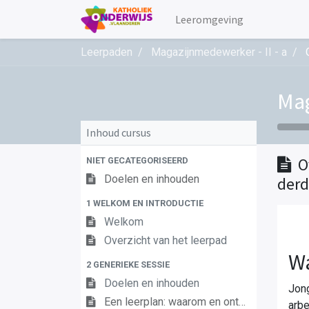
Leeromgeving
Leerpaden
Magazijnmedewerker - II - a
Mag
Inhoud cursus
O
NIET GECATEGORISEERD
Doelen en inhouden
derd
1 WELKOM EN INTRODUCTIE
Welkom
Overzicht van het leerpad
Wa
2 GENERIEKE SESSIE
Doelen en inhouden
Jong
Een leerplan: waarom en ontwikkeling
arbe