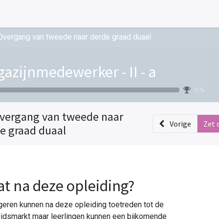
Overgang van tweede naar derde graad duaal
azijnmedewerker - II - a
0 %
vergang van tweede naar
Vorige
Zet 
e graad duaal
t na deze opleiding?
eren kunnen na deze opleiding toetreden tot de
idsmarkt maar leerlingen kunnen een bijkomende