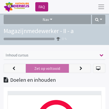
FAQ
Nav
Magazijnmedewerker - II - a
0 %
Inhoud cursus
Zet op voltooid
Doelen en inhouden