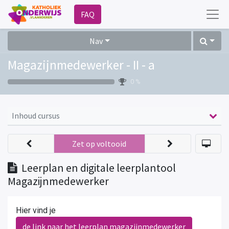
FAQ
Nav
Magazijnmedewerker - II - a
0 %
Inhoud cursus
Zet op voltooid
Leerplan en digitale leerplantool
Magazijnmedewerker
Hier vind je
de link naar het leerplan magazijnmedewerker