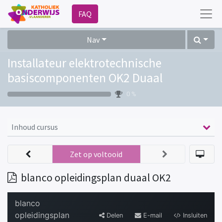
FAQ
Nav
Installateur elektrotechnische
basiscomponenten OK2 Duaal
0 %
Inhoud cursus
Zet op voltooid
blanco opleidingsplan duaal OK2