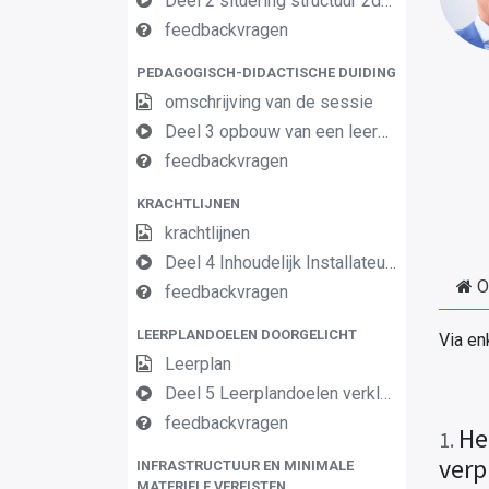
Deel 2 situering structuur 2de en 3de graad AF
feedbackvragen
PEDAGOGISCH-DIDACTISCHE DUIDING
omschrijving van de sessie
Deel 3 opbouw van een leerplan vormingsconcept
feedbackvragen
KRACHTLIJNEN
krachtlijnen
Deel 4 Inhoudelijk Installateur Elektrotechnische basiscomponenten OK2
O
feedbackvragen
LEERPLANDOELEN DOORGELICHT
Via en
Leerplan
Deel 5 Leerplandoelen verklaard Installateur Elektrotechnische basiscomponenten
feedbackvragen
He
1
.
verp
INFRASTRUCTUUR EN MINIMALE
MATERIELE VEREISTEN