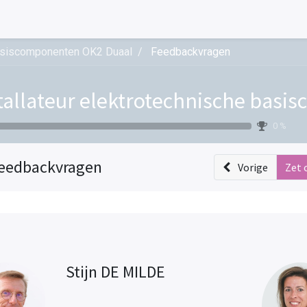
 basiscomponenten OK2 Duaal
Feedbackvragen
tallateur elektrotechnische bas
0 %
eedbackvragen
Vorige
Zet 
Stijn DE MILDE