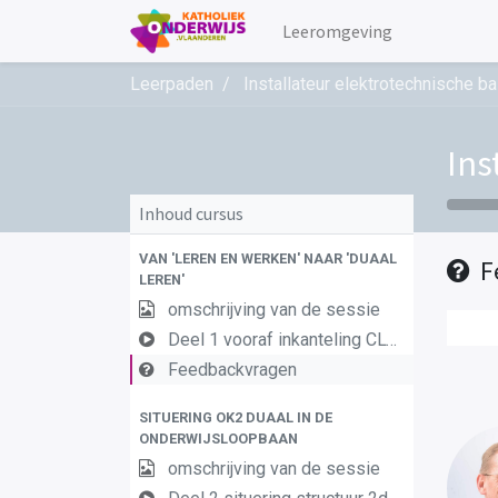
Leeromgeving
Leerpaden
Installateur elektrotechnische
Ins
Inhoud cursus
VAN 'LEREN EN WERKEN' NAAR 'DUAAL
F
LEREN'
omschrijving van de sessie
Deel 1 vooraf inkanteling CLW in duaal leren 1
Feedbackvragen
SITUERING OK2 DUAAL IN DE
ONDERWIJSLOOPBAAN
omschrijving van de sessie