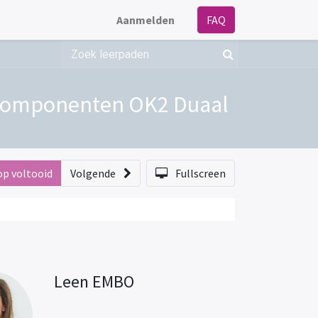
Aanmelden
FAQ
iscomponenten OK2 Duaal
op voltooid
Volgende
Fullscreen
Leen EMBO