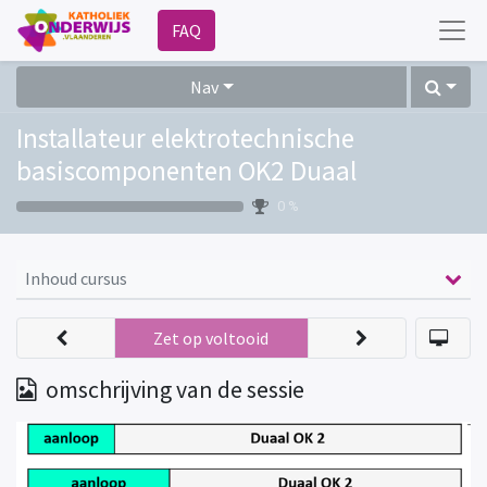
FAQ
Nav
Installateur elektrotechnische
basiscomponenten OK2 Duaal
0 %
Inhoud cursus
Zet op voltooid
omschrijving van de sessie