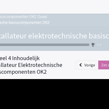
 basiscomponenten OK2 Duaal
chnische basiscomponenten OK2
tallateur elektrotechnische bas
0 %
eel 4 Inhoudelijk
allateur Elektrotechnische
Vorige
Zet 
iscomponenten OK2