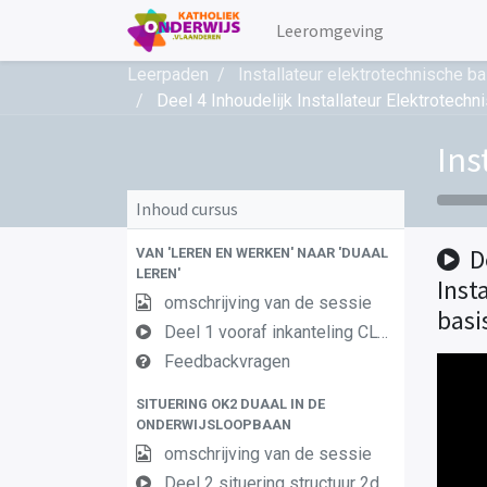
Leeromgeving
Leerpaden
Installateur elektrotechnische
Deel 4 Inhoudelijk Installateur Elektrote
Ins
Inhoud cursus
D
VAN 'LEREN EN WERKEN' NAAR 'DUAAL
LEREN'
Inst
omschrijving van de sessie
bas
Deel 1 vooraf inkanteling CLW in duaal leren 1
Feedbackvragen
SITUERING OK2 DUAAL IN DE
ONDERWIJSLOOPBAAN
omschrijving van de sessie
Deel 2 situering structuur 2de en 3de graad AF