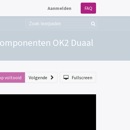
Aanmelden
FAQ
iscomponenten OK2 Duaal
op voltooid
Volgende
Fullscreen