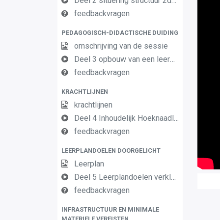
Deel 2 situering structuur 2de en 3de graad AF
feedbackvragen
PEDAGOGISCH-DIDACTISCHE DUIDING
omschrijving van de sessie
Deel 3 opbouw van een leerplan vormingsconcept
feedbackvragen
KRACHTLIJNEN
krachtlijnen
Deel 4 Inhoudelijk Hoeknaadlasser OK2
feedbackvragen
LEERPLANDOELEN DOORGELICHT
Leerplan
Deel 5 Leerplandoelen verklaard Hoeknaadlasser OK2
feedbackvragen
INFRASTRUCTUUR EN MINIMALE
MATERIELE VEREISTEN