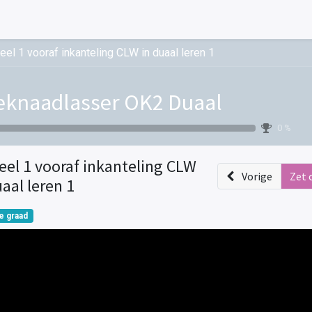
eel 1 vooraf inkanteling CLW in duaal leren 1
knaadlasser OK2 Duaal
0 %
eel 1 vooraf inkanteling CLW
Vorige
Zet 
uaal leren 1
e graad