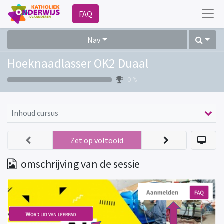
FAQ
Nav
Hoeknaadlasser OK2 Duaal
0 %
Inhoud cursus
Zet op voltooid
omschrijving van de sessie