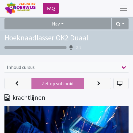
FAQ
Nav
Hoeknaadlasser OK2 Duaal
0 %
Inhoud cursus
Zet op voltooid
krachtlijnen