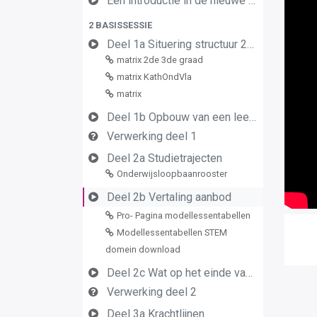
Een introductie in de nieuwe leerplannen van de derde graad
2 BASISSESSIE
Deel 1a Situering structuur 2de en 3de graad
matrix 2de 3de graad
matrix KathOndVla
matrix
Deel 1b Opbouw van een leerplan vormingsconcept
Verwerking deel 1
Deel 2a Studietrajecten
Onderwijsloopbaanrooster
Deel 2b Vertaling aanbod
Pro- Pagina modellessentabellen
Modellessentabellen STEM
domein download
Deel 2c Wat op het einde van de graad
Verwerking deel 2
Deel 3a Krachtlijnen