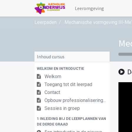
Leeromgeving
Leerpaden
Mechanische vormgeving III-Me
Mec
Inhoud cursus
WELKOM EN INTRODUCTIE
D
Welkom
Toegang tot dit leerpad
Contact
Opbouw professionaliseringstraject
Sessies in groep
1 INLEIDING BIJ DE LEERPLANNEN VAN
DE DERDE GRAAD