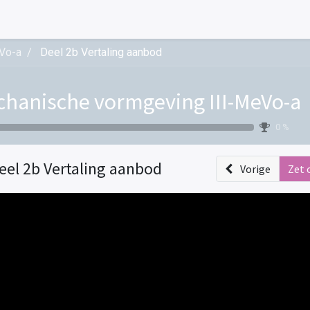
Vo-a
Deel 2b Vertaling aanbod
hanische vormgeving III-MeVo-a
0 %
eel 2b Vertaling aanbod
Vorige
Zet 