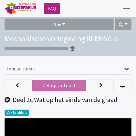
FAQ
Nav
Mechanische vormgeving III-MeVo-a
0 %
Inhoud cursus
Zet op voltooid
Deel 2c Wat op het einde van de graad
A - finaliteit