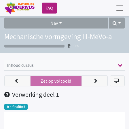
FAQ
Nav
Mechanische vormgeving III-MeVo-a
0 %
Inhoud cursus
Zet op voltooid
Verwerking deel 1
A - finaliteit