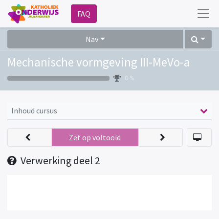
FAQ
Nav
Mechanische vormgeving III-MeVo-a
0 %
Inhoud cursus
Zet op voltooid
Verwerking deel 2