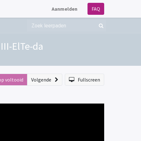
Aanmelden
FAQ
II-ElTe-da
op voltooid
Volgende
Fullscreen