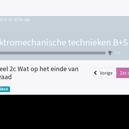
+S III-ElTe-da
ktromechanische technieken B+S I
0 %
eel 2c Wat op het einde van
Vorige
Zet 
raad
liteit