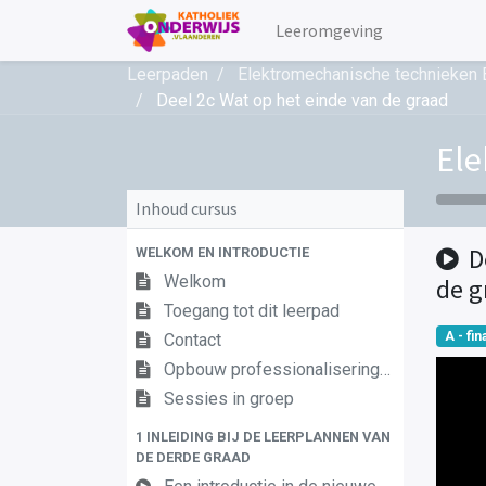
Leeromgeving
Leerpaden
Elektromechanische technieken B
Deel 2c Wat op het einde van de graad
Ele
Inhoud cursus
D
WELKOM EN INTRODUCTIE
Welkom
de g
Toegang tot dit leerpad
A - fina
Contact
Opbouw professionaliseringstraject
Sessies in groep
1 INLEIDING BIJ DE LEERPLANNEN VAN
DE DERDE GRAAD