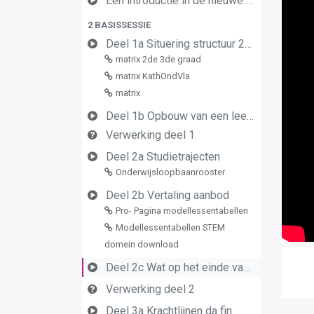
Een introductie in de nieuwe leerplannen van de derde graad
2 BASISSESSIE
Deel 1a Situering structuur 2de en 3de graad
matrix 2de 3de graad
matrix KathOndVla
matrix
Deel 1b Opbouw van een leerplan vormingsconcept
Verwerking deel 1
Deel 2a Studietrajecten
Onderwijsloopbaanrooster
Deel 2b Vertaling aanbod
Pro- Pagina modellessentabellen
Modellessentabellen STEM
domein download
Deel 2c Wat op het einde van de graad
Verwerking deel 2
Deel 3a Krachtlijnen da fin