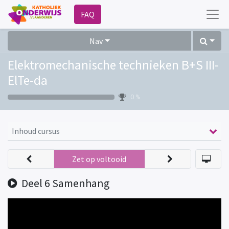
FAQ
Nav
Elektromechanische technieken B+S III-
ElTe-da
0 %
Inhoud cursus
Zet op voltooid
Deel 6 Samenhang