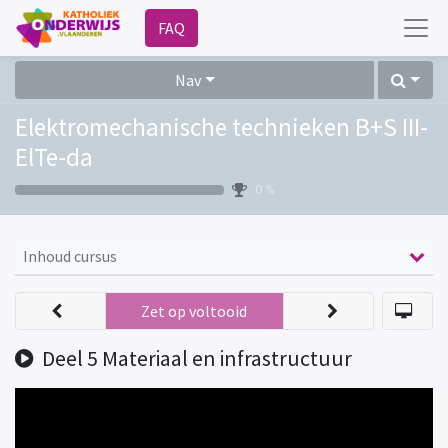
FAQ
Nav
Elektromechanische technieken B+S III-
ElTe-da
0 %
Inhoud cursus
Zet op voltooid
Deel 5 Materiaal en infrastructuur