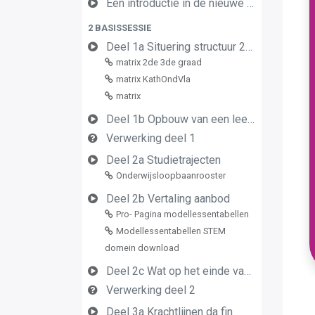
Een introductie in de nieuwe leerplannen van de derde graad
2 BASISSESSIE
Deel 1a Situering structuur 2de en 3de graad
matrix 2de 3de graad
matrix KathOndVla
matrix
Deel 1b Opbouw van een leerplan vormingsconcept
Verwerking deel 1
Deel 2a Studietrajecten
Onderwijsloopbaanrooster
Deel 2b Vertaling aanbod
Pro- Pagina modellessentabellen
Modellessentabellen STEM
domein download
Deel 2c Wat op het einde van de graad
Verwerking deel 2
Deel 3a Krachtlijnen da fin