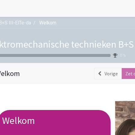
+S III-ElTe-da
Welkom
ktromechanische technieken B+S I
0 %
elkom
Vorige
Zet 
Welkom