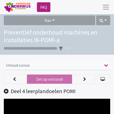
FAQ
Nav
Preventief onderhoud machines en
installaties III-POMI-a
0 %
Inhoud cursus
Zet op voltooid
Deel 4 leerplandoelen POMI