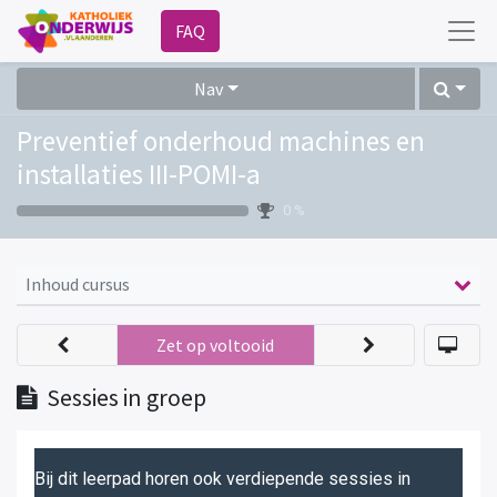
FAQ
Nav
Preventief onderhoud machines en
installaties III-POMI-a
0 %
Inhoud cursus
Zet op voltooid
Sessies in groep
Bij dit leerpad horen ook verdiepende sessies in