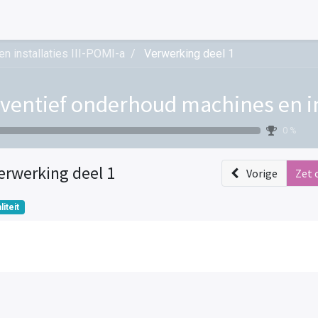
n installaties III-POMI-a
Verwerking deel 1
ventief onderhoud machines en ins
0 %
erwerking deel 1
Vorige
Zet 
liteit