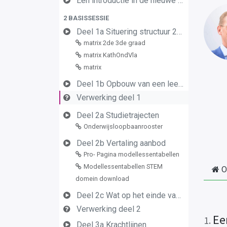
Een introductie in de nieuwe leerplannen van de derde graad
2 BASISSESSIE
Deel 1a Situering structuur 2de en 3de graad
matrix 2de 3de graad
matrix KathOndVla
matrix
Deel 1b Opbouw van een leerplan vormingsconcept
Verwerking deel 1
Deel 2a Studietrajecten
Onderwijsloopbaanrooster
Deel 2b Vertaling aanbod
Pro- Pagina modellessentabellen
Modellessentabellen STEM
O
domein download
Deel 2c Wat op het einde van de graad
Verwerking deel 2
Ee
1
.
Deel 3a Krachtlijnen