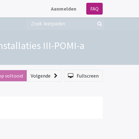
Aanmelden
FAQ
tallaties III-POMI-a
op voltooid
Volgende
Fullscreen