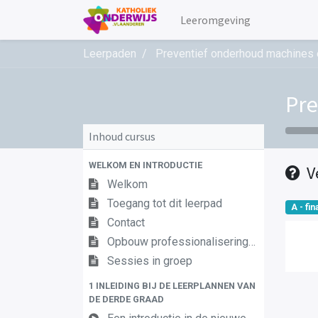
Leeromgeving
Leerpaden
Preventief onderhoud machines e
Pre
Inhoud cursus
WELKOM EN INTRODUCTIE
V
Welkom
Toegang tot dit leerpad
A - fina
Contact
Opbouw professionaliseringstraject
Sessies in groep
1 INLEIDING BIJ DE LEERPLANNEN VAN
DE DERDE GRAAD