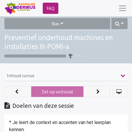
FAQ
Nav
Preventief onderhoud machines en
installaties III-POMI-a
0 %
Inhoud cursus
Zet op voltooid
Doelen van deze sessie
* Je leert de context en accenten van het leerplan
kennen.