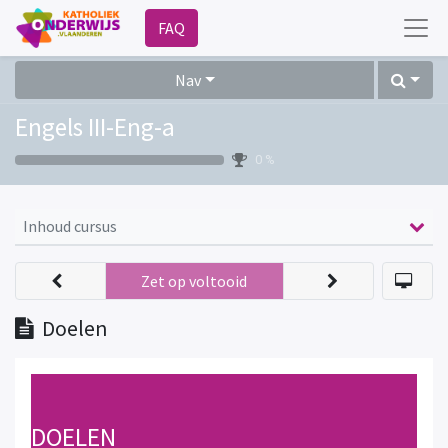
FAQ
Nav
Engels III-Eng-a
0 %
Inhoud cursus
Zet op voltooid
Doelen
DOELEN