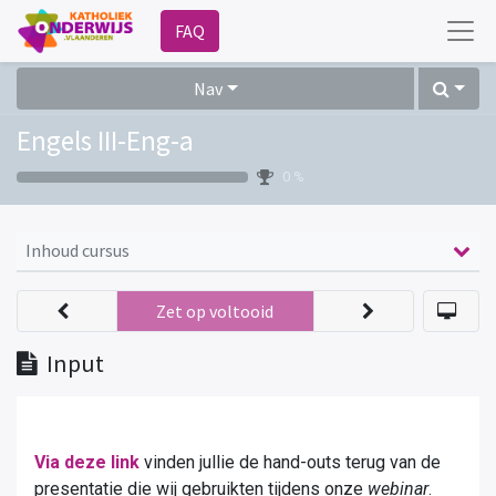
FAQ
Nav
Engels III-Eng-a
0 %
Inhoud cursus
Zet op voltooid
Input
Via deze link
vinden jullie de hand-outs terug van de
presentatie die wij gebruikten tijdens onze
webinar
.