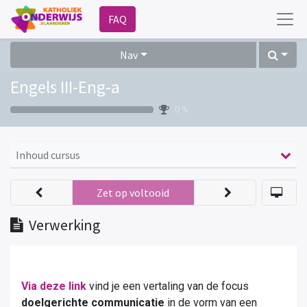
FAQ
Nav
Engels III-Eng-a
0 %
Inhoud cursus
Zet op voltooid
Verwerking
Via deze link
vind je een vertaling van de focus
doelgerichte communicatie
in de vorm van een