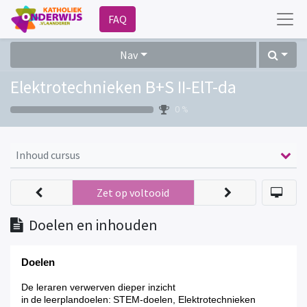
FAQ
Nav
Elektrotechnieken B+S II-ElT-da
0 %
Inhoud cursus
Zet op voltooid
Doelen en inhouden
Doelen
De leraren verwerven dieper inzicht
in de leerplandoelen:
STEM-doelen, Elektrotechnieken