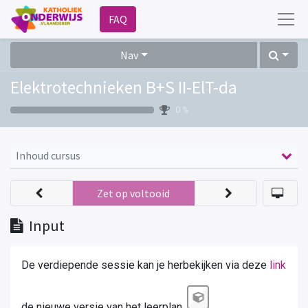
FAQ
Nav
Elektrotechnieken B+S II-ElT-da
0 %
Inhoud cursus
Zet op voltooid
Input
De verdiepende sessie kan je herbekijken via deze
link
de nieuwe versie van het leerplan