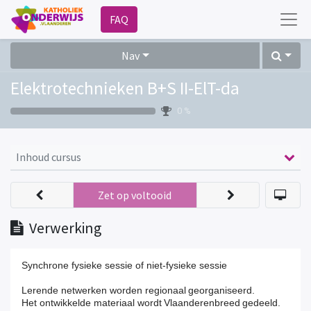
FAQ
Nav
Elektrotechnieken B+S II-ElT-da
0 %
Inhoud cursus
Zet op voltooid
Verwerking
Synchrone fysieke sessie of niet-fysieke sessie
Lerende netwerken worden regionaal georganiseerd.
Het ontwikkelde materiaal wordt Vlaanderenbreed
gedeeld.