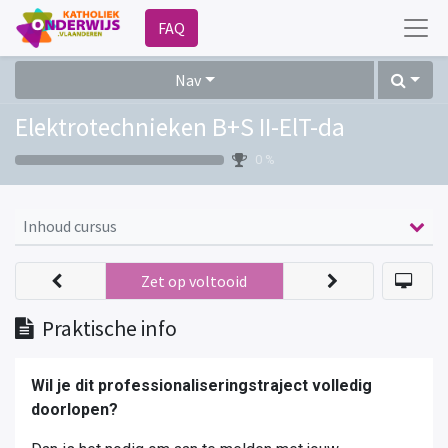
FAQ
Nav
Elektrotechnieken B+S II-ElT-da
0 %
Inhoud cursus
Zet op voltooid
Praktische info
Wil je dit professionaliseringstraject volledig
doorlopen?