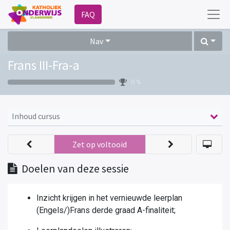
FAQ
Nav
Frans III-Fra-a
0 %
Inhoud cursus
Zet op voltooid
Doelen van deze sessie
Inzicht krijgen in het vernieuwde leerplan
(Engels/)Frans derde graad A-finaliteit;​