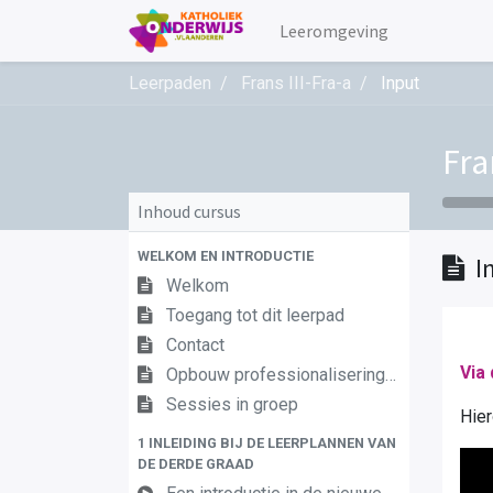
Leeromgeving
Leerpaden
Frans III-Fra-a
Input
Fra
Inhoud cursus
WELKOM EN INTRODUCTIE
I
Welkom
Toegang tot dit leerpad
Contact
Via 
Opbouw professionaliseringstraject
Sessies in groep
Hier
1 INLEIDING BIJ DE LEERPLANNEN VAN
DE DERDE GRAAD