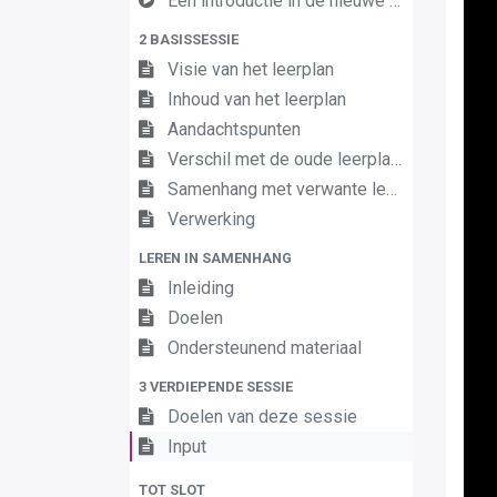
Een introductie in de nieuwe leerplannen van de derde graad
2 BASISSESSIE
Visie van het leerplan
Inhoud van het leerplan
Aandachtspunten
Verschil met de oude leerplannen
Samenhang met verwante leerplannen
Verwerking
LEREN IN SAMENHANG
Inleiding
Doelen
Ondersteunend materiaal
3 VERDIEPENDE SESSIE
Doelen van deze sessie
Input
TOT SLOT