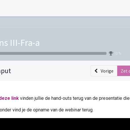
ns III-Fra-a
0 %
nput
Vorige
Zet 
deze link
vinden jullie de hand-outs terug van de presentatie die
onder vind je de opname van de
webinar
terug.