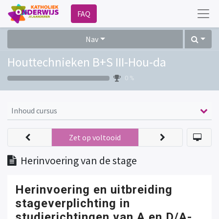
FAQ
Nav
Houttechnieken B+S III-Hou-da
0 %
Inhoud cursus
Zet op voltooid
Herinvoering van de stage
Herinvoering en uitbreiding
stageverplichting in
studierichtingen van A en D/A-