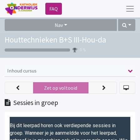
FAQ
Nav
Houttechnieken B+S III-Hou-da
0 %
Inhoud cursus
Zet op voltooid
Sessies in groep
Bij dit leerpad horen ook verdiepende sessies in
groep. Wanneer je je aanmeldde voor het leerpad,