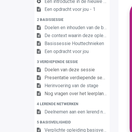
Een introductie in de nieuwe leerplannen van de derde graad
Een opdracht voor jou - 1
2 BASISSESSIE
Doelen en inhouden van de basissessie
De context waarin deze opleiding zich situeert
Basissessie Houttechnieken
Een opdracht voor jou
3 VERDIEPENDE SESSIE
Doelen van deze sessie
Presentatie verdiepende sessie
Herinvoering van de stage
Nog vragen over het leerplan?
4 LERENDE NETWERKEN
Deelnemen aan een lerend netwerk
5 BASISVEILIGHEID
Verplichte opleiding basisveiligheid