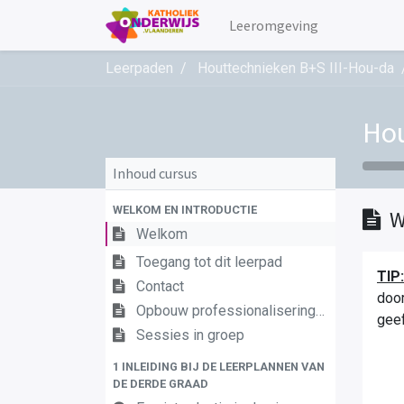
Leeromgeving
Leerpaden
Houttechnieken B+S III-Hou-da
Hou
Inhoud cursus
WELKOM EN INTRODUCTIE
W
Welkom
Toegang tot dit leerpad
TIP:
Contact
door
Opbouw professionaliseringstraject
geef
Sessies in groep
1 INLEIDING BIJ DE LEERPLANNEN VAN
DE DERDE GRAAD