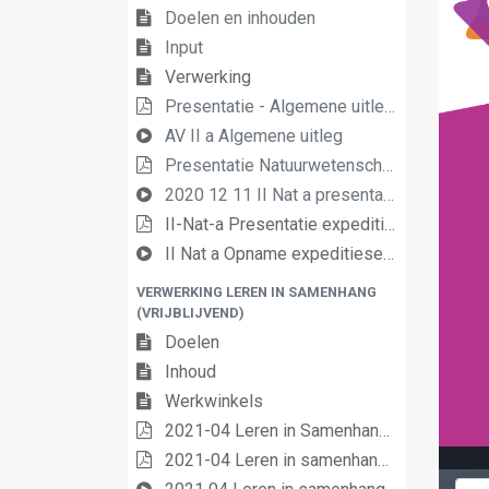
Doelen en inhouden
Input
Verwerking
Presentatie - Algemene uitleg
AV II a Algemene uitleg
Presentatie Natuurwetenschappen B
2020 12 11 II Nat a presentatie 2
II-Nat-a Presentatie expeditiesessie natuurwetenschappen 2de graad A-finaliteit
II Nat a Opname expeditiesessie Natuurwetenschappen 2020 03 10 1
VERWERKING LEREN IN SAMENHANG
(VRIJBLIJVEND)
Doelen
Inhoud
Werkwinkels
2021-04 Leren in Samenhang - Ordeningskader
2021-04 Leren in samenhang - Presentatie