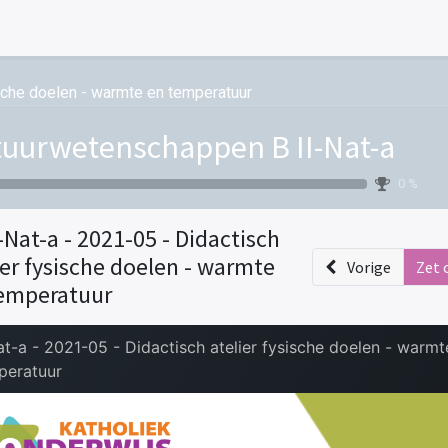
ische doelen - warmte en temperatuur
uurwetenschappen B II-Nat-a
0 %
I-Nat-a - 2021-05 - Didactisch
ier fysische doelen - warmte
Vorige
Zet 
emperatuur