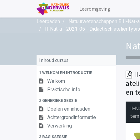
Leeromgeving
Leerpaden
Natuurwetenschappen B II-Nat-a
II-Nat-a - 2021-05 - Didactisch atelier fys
Nat
Inhoud cursus
I
1 WELKOM EN INTRODUCTIE
Welkom
atel
Praktische info
en t
2 GENERIEKE SESSIE
Doelen en inhouden
Achtergrondinformatie
Verwerking
3 BASISSESSIE