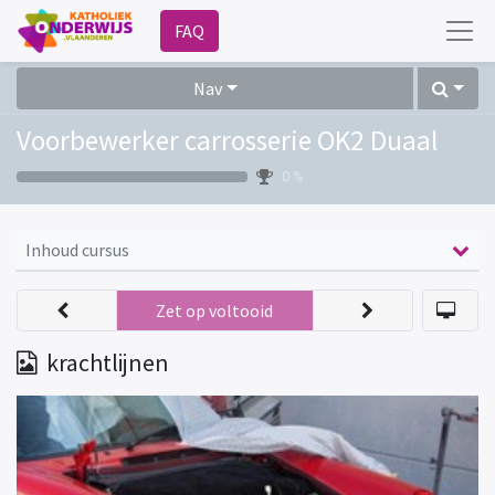
FAQ
Nav
Voorbewerker carrosserie OK2 Duaal
0 %
Inhoud cursus
Zet op voltooid
krachtlijnen