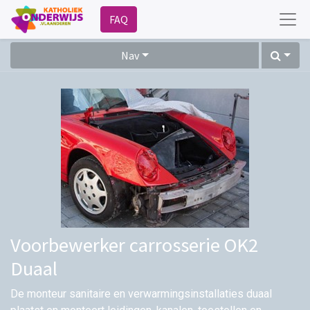
FAQ
Nav
Voorbewerker carrosserie OK2
Duaal
De monteur sanitaire en verwarmingsinstallaties duaal