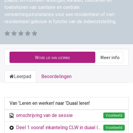
plaatst en monteert leidingen, kanalen, toestellen en
toebehoren van sanitaire en centrale
verwarmingsinstallaties voor een residentieel of niet-
residentieel gebouw in functie van de indienststelling.
Word lid van leerpad
Meer info
Leerpad
Beoordelingen
Van 'Leren en werken' naar 'Duaal leren'
omschrijving van de sessie
Voorbeeld
Deel 1 vooraf inkanteling CLW in duaal leren 1
Voorbeeld