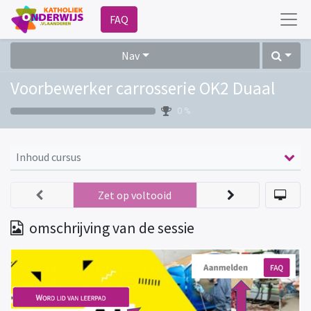
FAQ
Nav
Voorbewerker carrosserie OK2 Duaal
0 %
Inhoud cursus
Zet op voltooid
omschrijving van de sessie