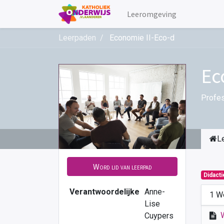
Leeromgeving
Leerpaden
Economie II-Eco-d
Ec
Profes
L
Word lid van leerpad
Didact
Verantwoordelijke
Anne-
1 W
Lise
Cuypers