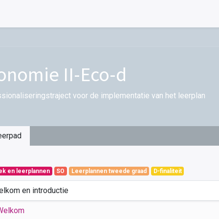
onomie II-Eco-d
sionaliseringstraject voor de implementatie van het leerplan
eerpad
iek en leerplannen
SO
Leerplannen tweede graad
D-finaliteit
elkom en introductie
Welkom