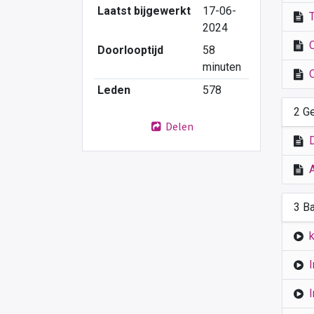
Laatst bijgewerkt
17-06-
2024
Doorlooptijd
58
minuten
Leden
578
2 G
Delen
3 B
k