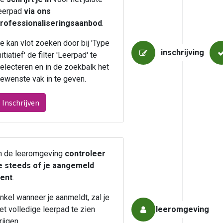
eerpad
via ons
rofessionaliseringsaanbod
.
e kan vlot zoeken door bij 'Type
inschrijving
nitiatief' de filter 'Leerpad' te
electeren en in de zoekbalk het
ewenste vak in te geven.
Inschrijven
n de leeromgeving
controleer
e steeds of je aangemeld
ent
.
nkel wanneer je aanmeldt, zal je
et volledige leerpad te zien
leeromgeving
rijgen.