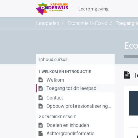
Leeromgeving
Leerpaden
Economie II-Eco-d
Toegang to
Eco
Inhoud cursus
1 WELKOM EN INTRODUCTIE
T
Welkom
Toegang tot dit leerpad
Contact
Opbouw professionaliseringstraject
2 GENERIEKE SESSIE
Doelen en inhouden
Achtergrondinformatie