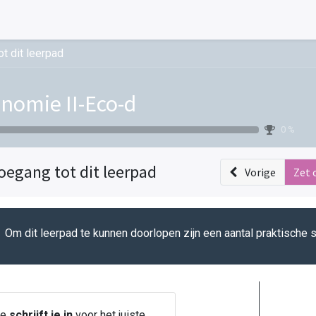
t dit leerpad
nomie II-Eco-d
0 %
oegang tot dit leerpad
Vorige
Zet 
Om dit leerpad te kunnen doorlopen zijn een aantal praktische 
Je
schrijft je in
voor het juiste