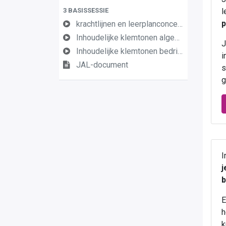
3 BASISSESSIE
l
p
krachtlijnen en leerplanconcept versie januari 2024
Inhoudelijke klemtonen algemene economie versie januari 2024
J
Inhoudelijke klemtonen bedrijfseconomie versie januari 2024
i
JAL-document
s
g
I
j
b
E
h
k