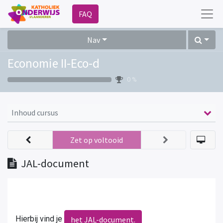
FAQ
Nav
Economie II-Eco-d
0 %
Inhoud cursus
Zet op voltooid
JAL-document
Hierbij vind je
het JAL-document.