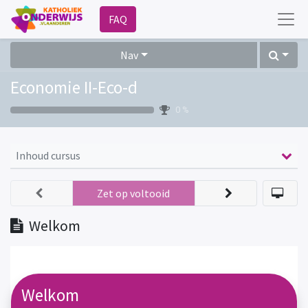
FAQ
Nav
Economie II-Eco-d
0 %
Inhoud cursus
Zet op voltooid
Welkom
Welkom