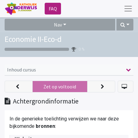
FAQ
Nav
Economie II-Eco-d
0 %
Inhoud cursus
Zet op voltooid
Achtergrondinformatie
In de generieke toelichting verwijzen we naar deze
bijkomende
bronnen
: