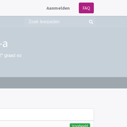
Aanmelden
FAQ
-a
2° graad so.
Voorbeeld