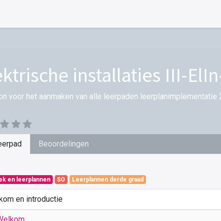
ktrische installaties III-ElIn
on voor het aanmaken van alle leerpaden leerplanimplementatie 
eerpad
Beoordelingen
iek en leerplannen
SO
Leerplannen derde graad
kom en introductie
Welkom