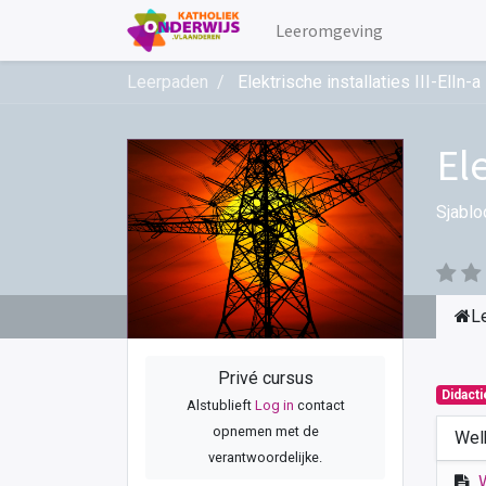
Leeromgeving
Leerpaden
Elektrische installaties III-ElIn-a
Ele
Sjablo
L
Privé cursus
Didact
Alstublieft
Log in
contact
opnemen met de
Wel
verantwoordelijke.