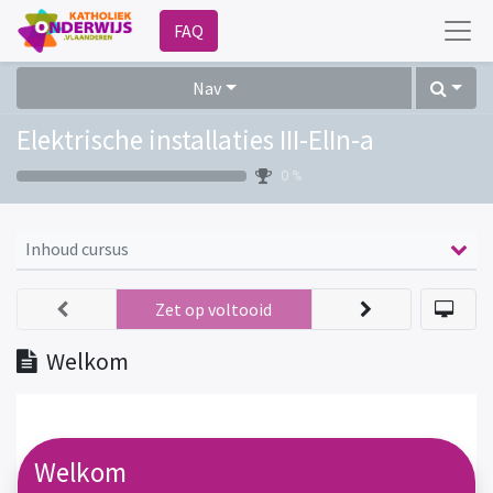
FAQ
Nav
Elektrische installaties III-ElIn-a
0 %
Inhoud cursus
Zet op voltooid
Welkom
Welkom