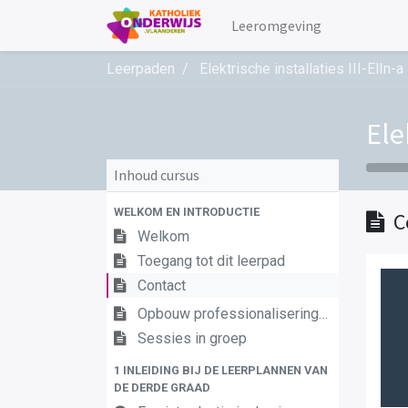
Leeromgeving
Leerpaden
Elektrische installaties III-ElIn-a
Ele
Inhoud cursus
WELKOM EN INTRODUCTIE
C
Welkom
Toegang tot dit leerpad
Contact
Opbouw professionaliseringstraject
Sessies in groep
1 INLEIDING BIJ DE LEERPLANNEN VAN
DE DERDE GRAAD