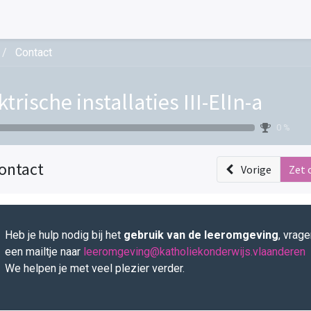
Contact
ktrische installaties III-ElIn-a
0 %
ontact
Vorige
Zet 
Heb je hulp nodig bij het
gebruik van de leeromgeving
, vrag
een mailtje naar
leeromgeving@katholiekonderwijs.vlaanderen
We helpen je met veel plezier verder.