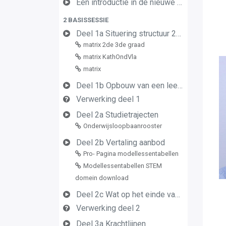
Een introductie in de nieuwe leerplannen van de derde graad
2 BASISSESSIE
Deel 1a Situering structuur 2de en 3de graad
matrix 2de 3de graad
matrix KathOndVla
matrix
Deel 1b Opbouw van een leerplan vormingsconcept
Verwerking deel 1
Deel 2a Studietrajecten
Onderwijsloopbaanrooster
Deel 2b Vertaling aanbod
Pro- Pagina modellessentabellen
Modellessentabellen STEM
domein download
Deel 2c Wat op het einde van de graad
Verwerking deel 2
Deel 3a Krachtlijnen