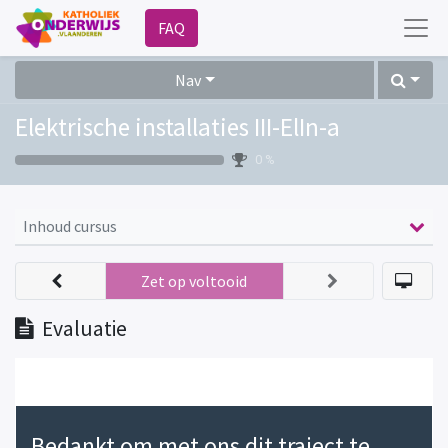
FAQ
Nav
Elektrische installaties III-ElIn-a
0 %
Inhoud cursus
Zet op voltooid
Evaluatie
Bedankt om met ons dit traject te