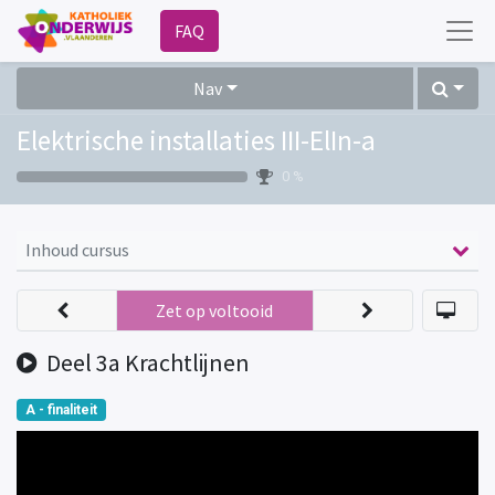
FAQ
Nav
Elektrische installaties III-ElIn-a
0 %
Inhoud cursus
Zet op voltooid
Deel 3a Krachtlijnen
A - finaliteit